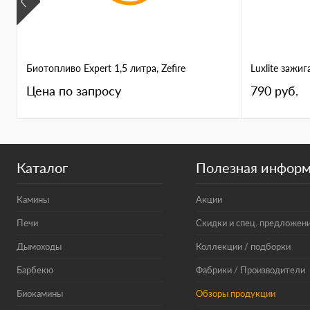
Биотопливо Expert 1,5 литра, Zefire
Luxlite зажига
Цена по запросу
790 руб.
Каталог
Полезная инфор
Камины
Акции
Печи
Скидки и спец. предложен
Дымоходы
Коллекции / подборки
Барбекю
Фабрики / Производители
Биокамины
Обзоры продукции