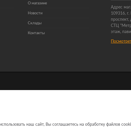
О магазине
Адрес маг
Новости
109316, г
проспект, 
Склады
СТЦ "Метр
этаж, пав
Контакты
Посмотрет
ользовать наш сайт, Вы соглашаетесь на обработку файлов cooki