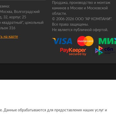
Продажа, производство и монтаж
азина:
каминов в Москве и Московской
. Москва, Волгоградский
области.
д. 32, корпус 25
© 2006-2026 ООО "АР КОМПАНИ".
 квадратный", цокольный
Все права защищены.
ильон 316
Не является публичной офертой.
ь на карте
e. Данные обрабатываются для предоставления наших услуг и