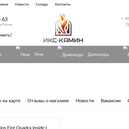
азине
Новости
Склады
Контакты
8-63
г. 
Т
в России
онить?
ы
Печи
Дымоходы
 на карте
Отзывы о магазине
Новости
Вакансии
s Fire Quadra Inside I