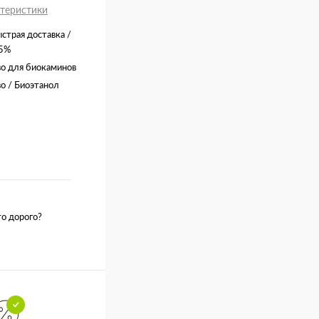
ктеристики
страя доставка /
15%
о для биокаминов
о / Биоэтанол
о дорого?