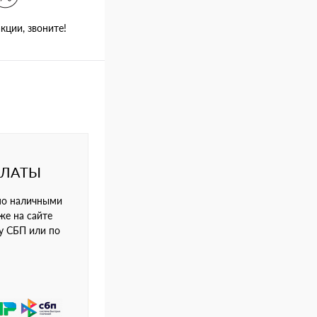
кции, звоните!
ПЛАТЫ
но наличными
же на сайте
му СБП или по