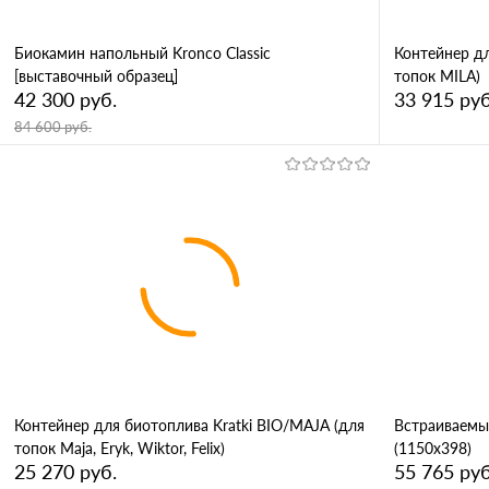
Биокамин напольный Kronco Classic
Контейнер дл
[выставочный образец]
топок MILA)
42 300 руб.
33 915 руб
84 600 руб.
В корзину
Купить в 1 клик
Сравнение
Купить в 
В избранное
В наличии
В избран
Контейнер для биотоплива Kratki BIO/MAJA (для
Встраиваемы
топок Maja, Eryk, Wiktor, Felix)
(1150x398)
25 270 руб.
55 765 руб