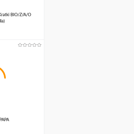
ratki BIO/Z/A/O
ia)
ину
Сравнение
 PAPA