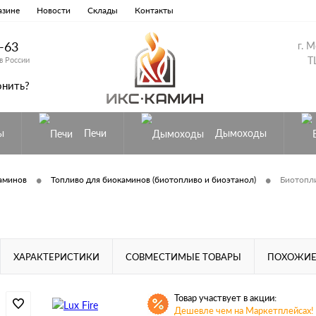
азине
Новости
Склады
Контакты
8-63
г. 
Т
в России
онить?
ы
Печи
Дымоходы
•
•
аминов
Топливо для биокаминов (биотопливо и биоэтанол)
Биотоплив
ХАРАКТЕРИСТИКИ
СОВМЕСТИМЫЕ ТОВАРЫ
ПОХОЖИЕ
Товар участвует в акции:
Дешевле чем на Маркетплейсах!