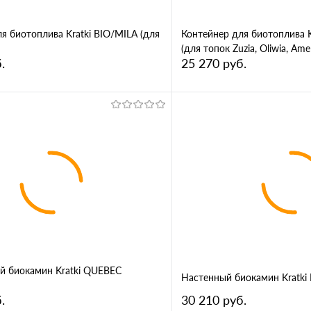
я биотоплива Kratki BIO/MILA (для
Контейнер для биотоплива K
(для топок Zuzia, Oliwia, Amel
.
25 270 руб.
В корзину
В корз
1 клик
Сравнение
Купить в 1 клик
ное
В избранное
й биокамин Kratki QUEBEC
Настенный биокамин Kratki
.
30 210 руб.