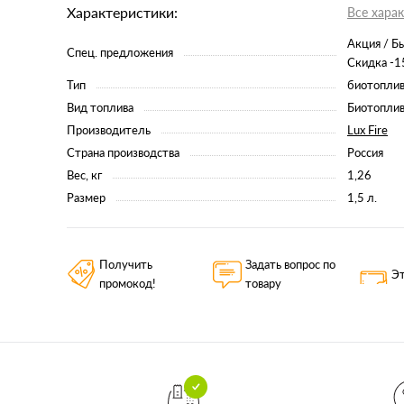
Характеристики:
Все хара
Акция / Бы
Спец. предложения
Скидка -
Тип
биотоплив
Вид топлива
Биотоплив
Производитель
Lux Fire
Страна производства
Россия
Вес, кг
1,26
Размер
1,5 л.
Получить
Задать вопрос по
Эт
промокод!
товару