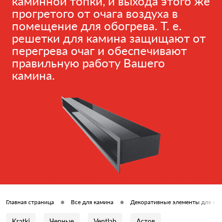
каминной топки, и выхода этого же
прогретого от очага воздуха в
помещение для обогрева. Т. е.
решетки для камина защищают от
перегрева очаг и обеспечивают
правильную работу Вашего
камина.
•
•
Главная страница
Все для камина
Декоративные элементы для ка
Kratki
Черные
Ventlab
Астов