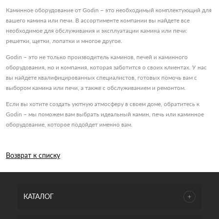
Каминное оборудование от Godin – это необходимый комплектующий для
вашего камина или печи. В ассортименте компании вы найдете все
необходимое для обслуживания и эксплуатации камина или печи:
решетки, щетки, лопатки и многое другое.
Godin – это не только производитель каминов, печей и каминного
оборудования, но и компания, которая заботится о своих клиентах. У нас
вы найдете квалифицированных специалистов, готовых помочь вам с
выбором камина или печи, а также с обслуживанием и ремонтом.
Если вы хотите создать уютную атмосферу в своем доме, обратитесь к
Godin – мы поможем вам выбрать идеальный камин, печь или каминное
оборудование, которое подойдет именно вам.
Возврат к списку
КАТАЛОГ