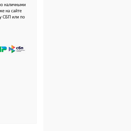
но наличными
же на сайте
му СБП или по