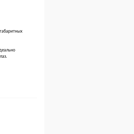
огабаритных
деально
лаз.