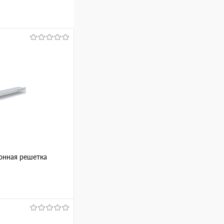
онная решетка
ину