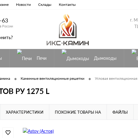
азине
Новости
Склады
Контакты
8-63
г. 
Т
в России
онить?
ы
Печи
Дымоходы
•
•
камина
Каминные вентиляционные решетки
Угловая вентиляционная
ТОВ РУ 1275 L
ХАРАКТЕРИСТИКИ
ПОХОЖИЕ ТОВАРЫ НА
ФАЙЛЫ