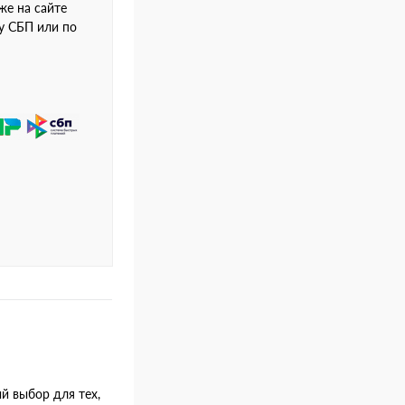
же на сайте
му СБП или по
й выбор для тех,