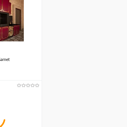
arnet
ину
Сравнение