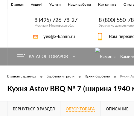
Главная
Акции!
Услуги
Наши работы
Как купить
О маг
8 (495) 726-78-27
8 (800) 550-7
Москва и Московская обл.
бесплатно для регионо
yes@x-kamin.ru
Вам перезв
КАТАЛОГ ТОВАРОВ
Камин
•
•
•
Главная страница
Барбекю и грили
Кухни барбекю
Кухня A
Кухня Astov BBQ № 7 (ширина 1940 
ВЕРНУТЬСЯ В РАЗДЕЛ
ОБЗОР ТОВАРА
ОПИСАНИЕ