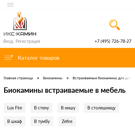
Вход
Регистрация
+7 (495) 726-78-27
Каталог товаров
•
•
Главная страница
Биокамины
Встраиваемые биокамины для дома 
Биокамины встраиваемые в мебель
Lux Fire
В стену
В нишу
В столешницу
В шкаф
В тумбу
Zefire