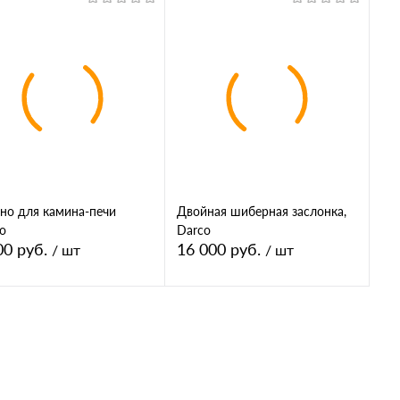
В корзину
В корзину
упить в 1
Купить в 1
Сравнение
клик
Сравнение
кл
 избранное
В избранное
етр, мм.:
Диаметр, мм.:
Ди
20
D120
D
но для камина-печи
Двойная шиберная заслонка,
o
Darco
00 руб.
16 000 руб.
/ шт
/ шт
В корзину
В корзину
упить в 1
Купить в 1
Сравнение
клик
Сравнение