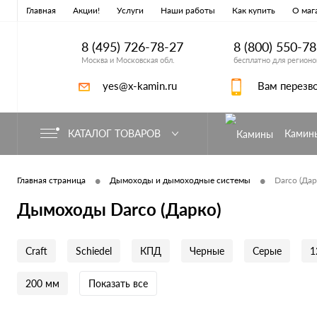
Главная
Акции!
Услуги
Наши работы
Как купить
О маг
8 (495) 726-78-27
8 (800) 550-7
Москва и Московская обл.
бесплатно для регионо
yes@x-kamin.ru
Вам перезв
КАТАЛОГ ТОВАРОВ
Камин
•
•
Главная страница
Дымоходы и дымоходные системы
Darco (Дар
Дымоходы Darco (Дарко)
Craft
Schiedel
КПД
Черные
Серые
1
200 мм
Показать все