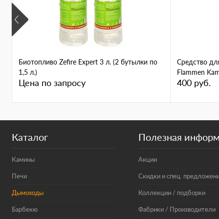
Биотопливо Zefire Expert 3 л. (2 бутылки по
Средство дл
1,5 л.)
Flammen Kami
Цена по запросу
400 руб.
Каталог
Полезная инфор
Камины
Акции
Печи
Скидки и спец. предложен
Дымоходы
Коллекции / подборки
Барбекю
Фабрики / Производители