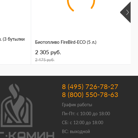
. (3 бутылки
Р
Биотопливо FireBird-ECO (5 л.)
у
2 305 руб.
3
2 475 руб.
8 (495) 726-78-27
8 (800) 550-78-63
График работы
Пн-Пт: с 10:00 до 18:00
СБ: с 12:00 до 18:00
ВС: выходной