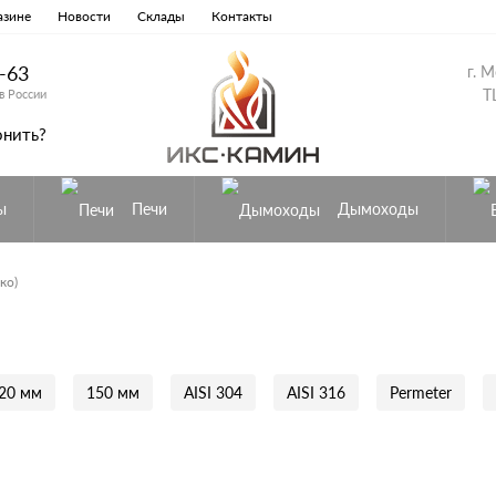
азине
Новости
Склады
Контакты
8-63
г. 
Т
в России
онить?
ы
Печи
Дымоходы
ко)
20 мм
150 мм
AISI 304
AISI 316
Permeter