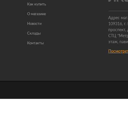
Как купить
О магазине
Адрес маг
Новости
109316, г
проспект, 
Склады
СТЦ "Метр
этаж, пав
Контакты
Посмотрет