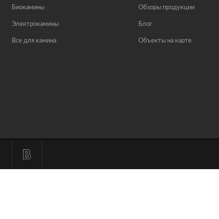
Биокамины
Обзоры продукции
Электрокамины
Блог
Все для камина
Объекты на карте