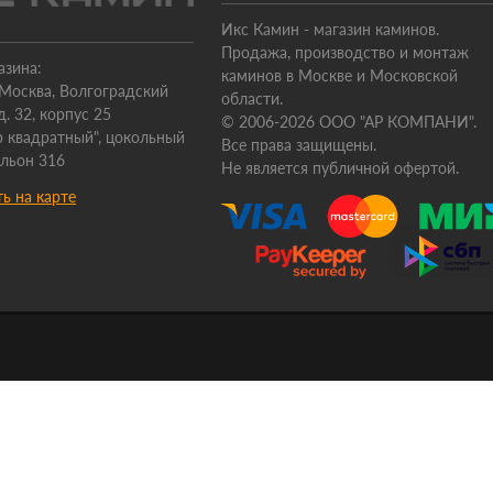
Икс Камин - магазин каминов.
Продажа, производство и монтаж
азина:
каминов в Москве и Московской
. Москва, Волгоградский
области.
д. 32, корпус 25
© 2006-2026 ООО "АР КОМПАНИ".
 квадратный", цокольный
Все права защищены.
ильон 316
Не является публичной офертой.
ь на карте