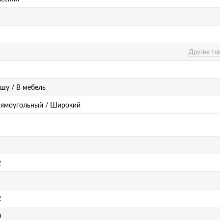
Другие то
ишу / В мебель
рямоугольный / Широкий
2
2
0