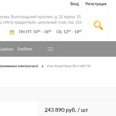
Вход
Регистрация
Москва, Волгоградский проспект, д. 32 корпус 25,
Ц «Метр квадратный», цокольный этаж, пав. 316
ПН-ПТ: 10
- 18
СБ: 12
- 18
00
00
00
00
Барбекю
•
траиваемые электроочаги)
Очаг Royal Flame 5D V-ART 50
243 890 руб.
/ шт