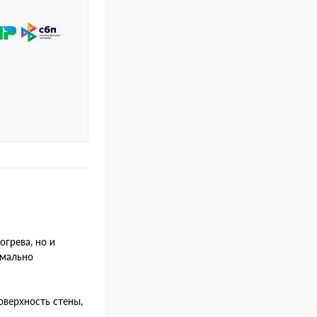
огрева, но и
имально
оверхность стены,