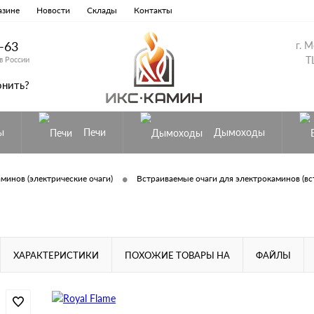
азине
Новости
Склады
Контакты
8-63
г. 
Т
в России
онить?
ы
Печи
Дымоходы
•
минов (электрические очаги)
Встраиваемые очаги для электрокаминов (вс
ХАРАКТЕРИСТИКИ
ПОХОЖИЕ ТОВАРЫ НА
ФАЙЛЫ