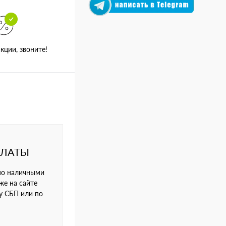
кции, звоните!
ПЛАТЫ
но наличными
же на сайте
му СБП или по