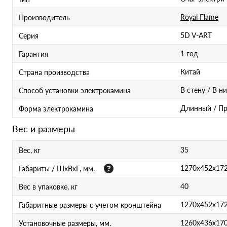
Royal Flame
Производитель
5D V-ART
Серия
1 год
Гарантия
Китай
Страна производства
В стену / В н
Способ установки электрокамина
Длинный / П
Форма электрокамина
Вес и размеры
35
Вес, кг
1270х452х17
Габариты / ШхВхГ, мм.
40
Вес в упаковке, кг
1270х452х17
Габаритные размеры с учетом кронштейна
1260x436x17
Установочные размеры, мм.