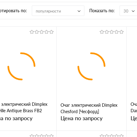
ртировать по:
Показать по:
популярности
30
 электрический Dimplex
Оч
Очаг электрический Dimplex
ille Antique Brass FB2
Dan
Chesford [Чесфорд]
виль Антик Брас]
Хр
а по запросу
Цена по запросу
Це