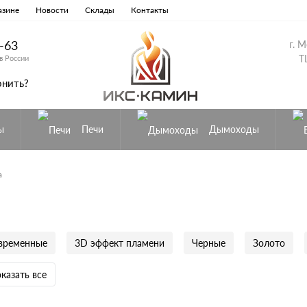
азине
Новости
Склады
Контакты
8-63
г. 
Т
в России
онить?
ы
Печи
Дымоходы
а
временные
3D эффект пламени
Черные
Золото
казать все