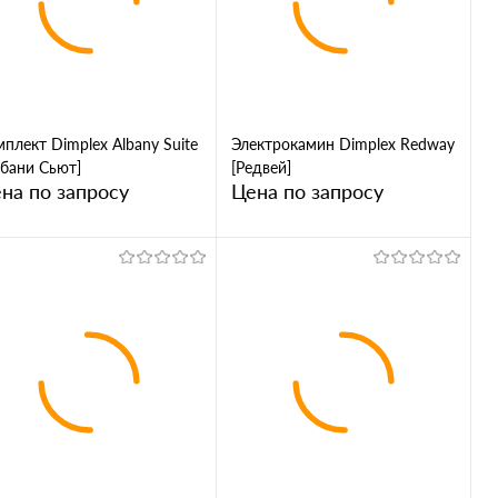
ик
Сравнение
клик
Сравнение
В избранное
В избранное
плект Dimplex Albany Suite
Электрокамин Dimplex Redway
лбани Сьют]
[Редвей]
на по запросу
Цена по запросу
Запросить цену
Запросить цену
Купить в 1
Купить в 1
ик
Сравнение
клик
Сравнение
В избранное
В избранное