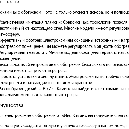
енности
сравнению
 избранное
окамины с обогревом – это не только элемент декора, но и полноц
Реалистичная имитация пламени: Современные технологии позволя
неотличимый от настоящего огня. Многие модели имеют регулировк
атмосферу.
Эффективный обогрев: Электрокамины оснащены встроенными нагр
обогревают помещение. Вы можете регулировать мощность обогрева
Регулируемый термостат: Многие модели оснащены термостатом, к
помещении.
Безопасность: Электрокамины с обогревом безопасны в использовани
модели имеют защиту от перегрева.
Простота установки и эксплуатации: Электрокамины не требуют сл
электросети и наслаждайтесь теплом и красотой.
Разнообразие дизайна: В «Икс Камин» вы найдете электрокамины с 
идеальную модель для вашего интерьера.
мущества
я электрокамин с обогревом от «Икс Камин», вы получаете следу
Тепло и уют: Создайте теплую и уютную атмосферу в вашем доме,