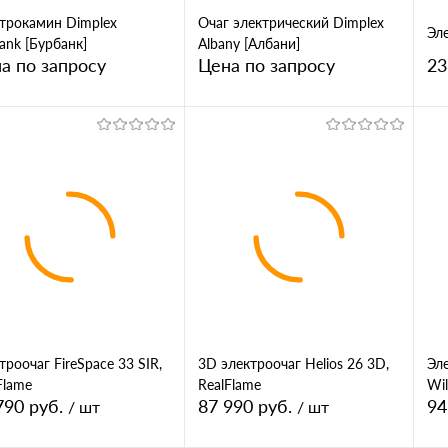
трокамин Dimplex
Очаг электрический Dimplex
Эле
ank [Бурбанк]
Albany [Албани]
а по запросу
Цена по запросу
23
Запросить цену
Запросить цену
кл
упить в 1
Купить в 1
Сравнение
клик
Сравнение
 избранное
В избранное
троочаг FireSpace 33 SIR,
3D электроочаг Helios 26 3D,
Эл
Flame
RealFlame
Wi
790 руб.
87 990 руб.
94
/ шт
/ шт