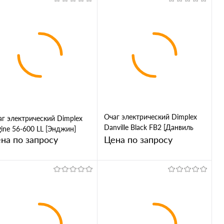
Запросить цену
Запросить цену
Купить в 1
Купить в 1
ик
Сравнение
клик
Сравнение
В избранное
В избранное
Очаг электрический Dimplex
аг электрический Dimplex
Danville Black FB2 [Данвиль
ine 56-600 LL [Энджин]
Блэк]
на по запросу
Цена по запросу
Запросить цену
Запросить цену
Купить в 1
Купить в 1