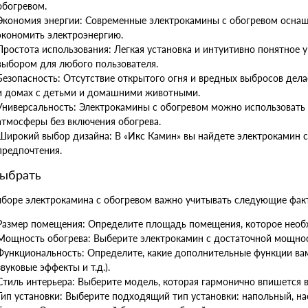
обогревом.
Экономия энергии: Современные электрокамины с обогревом осн
экономить электроэнергию.
Простота использования: Легкая установка и интуитивно понятное
выбором для любого пользователя.
Безопасность: Отсутствие открытого огня и вредных выбросов дел
и домах с детьми и домашними животными.
Универсальность: Электрокамины с обогревом можно использовать 
атмосферы без включения обогрева.
Широкий выбор дизайна: В «Икс Камин» вы найдете электрокамин 
предпочтения.
выбрать
боре электрокамина с обогревом важно учитывать следующие фак
Размер помещения: Определите площадь помещения, которое необ
Мощность обогрева: Выберите электрокамин с достаточной мощно
Функциональность: Определите, какие дополнительные функции вам
звуковые эффекты и т.д.).
Стиль интерьера: Выберите модель, которая гармонично впишется в
Тип установки: Выберите подходящий тип установки: напольный, н