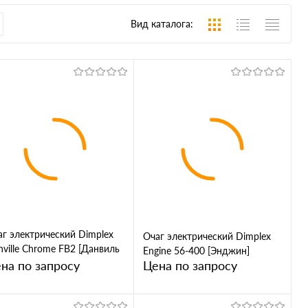
Вид каталога:
аг электрический Dimplex
Очаг электрический Dimplex
ville Chrome FB2 [Данвиль
Engine 56-400 [Энджин]
ом]
на по запросу
Цена по запросу