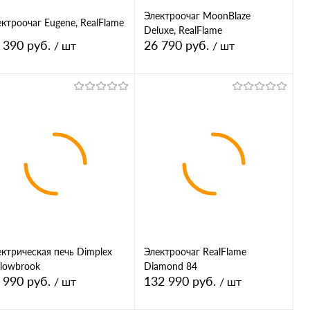
Электроочаг MoonBlaze
ктроочаг Eugene, RealFlame
Deluxe, RealFlame
 390 руб.
26 790 руб.
/ шт
/ шт
В корзину
В корзину
Купить в 1
К
Купить в 1
К
ик
сравнению
клик
сравнению
В избранное
В избранное
ектрическая печь Dimplex
Электроочаг RealFlame
llowbrook
Diamond 84
 990 руб.
132 990 руб.
/ шт
/ шт