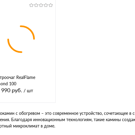
В корзину
В корзину
упить в 1
К
Купить в 1
К
сравнению
клик
сравнению
кл
 избранное
В избранное
троочаг RealFlame
ond 100
 990 руб.
/ шт
окамин с обогревом – это современное устройство, сочетающее в
В корзину
ния. Благодаря инновационным технологиям, такие камины созда
ртный микроклимат в доме.
упить в 1
К