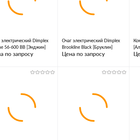
Сравнение
клик
Сравнение
кл
 избранное
В избранное
 электрический Dimplex
Очаг электрический Dimplex
Ком
ne 56-600 BB [Энджин]
Brookline Black [Бруклин]
[А
а по запросу
Цена по запросу
Це
Запросить цену
Запросить цену
упить в 1
Купить в 1
Сравнение
клик
Сравнение
кл
 избранное
В избранное