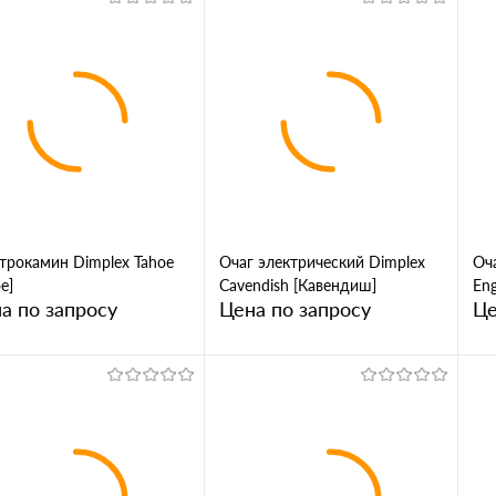
Запросить цену
Запросить цену
упить в 1
Купить в 1
Сравнение
клик
Сравнение
кл
 избранное
В избранное
трокамин Dimplex Tahoe
Очаг электрический Dimplex
Оч
е]
Cavendish [Кавендиш]
Eng
а по запросу
Цена по запросу
Це
Запросить цену
Запросить цену
упить в 1
Купить в 1