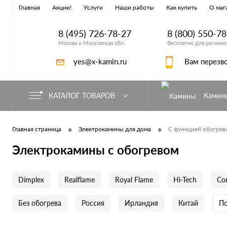
Главная
Акции!
Услуги
Наши работы
Как купить
О маг
8 (495) 726-78-27
8 (800) 550-7
Москва и Московская обл.
бесплатно для регионо
yes@x-kamin.ru
Вам перезв
КАТАЛОГ ТОВАРОВ
Камин
•
•
Главная страница
Электрокамины для дома
С функцией обогрев
Электрокамины с обогревом
Dimplex
Realflame
Royal Flame
Hi-Tech
Со
Без обогрева
Россия
Ирландия
Китай
По