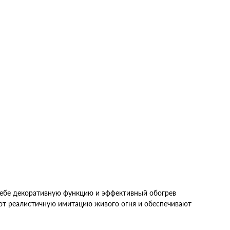
В корзину
В корзину
Купить в 1
К
Купить в 1
К
ик
сравнению
клик
сравнению
В избранное
В избранное
 себе декоративную функцию и эффективный обогрев
ют реалистичную имитацию живого огня и обеспечивают