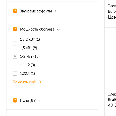
Традиционный
(7)
Элек
Звуковые эффекты
Burb
Hi-Tech
(3)
Цен
Есть
(3)
Показать ещё 1
Имитация звука потрескивания дров
(0)
Мощность обогрева
имитация потрескивания дров
(0)
1 / 2 кВт
(1)
Нет
(18)
1,5 кВт
(9)
1-2 кВт
(15)
К
клик
1.11.2
(3)
В
1.22.4
(1)
Показать ещё 10
Элек
Real
Пульт ДУ
42 
В комплекте
(0)
Да
(0)