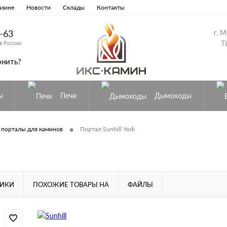
азине
Новости
Склады
Контакты
8-63
г. 
Т
в России
онить?
ы
Печи
Дымоходы
•
 порталы для каминов
Портал Sunhill York
ТИКИ
ПОХОЖИЕ ТОВАРЫ НА
ФАЙЛЫ