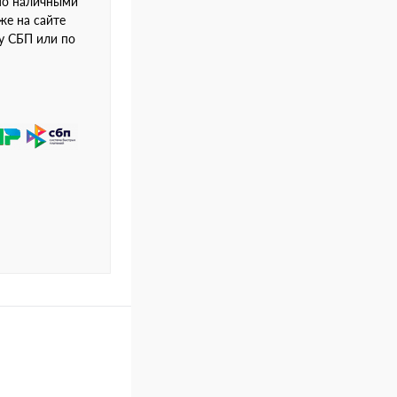
но наличными
же на сайте
му СБП или по