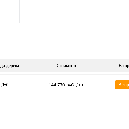
да дерева
Стоимость
В ко
144 770 руб.
/ шт
Дуб
В ко