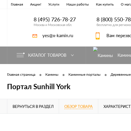
Главная
Акции!
Услуги
Наши работы
Как купить
О маг
8 (495) 726-78-27
8 (800) 550-7
Москва и Московская обл.
бесплатно для регионо
yes@x-kamin.ru
Вам перезв
КАТАЛОГ ТОВАРОВ
Камин
•
•
•
Главная страница
Камины
Каминные порталы
Деревянные
Портал Sunhill York
ВЕРНУТЬСЯ В РАЗДЕЛ
ОБЗОР ТОВАРА
ХАРАКТЕРИС