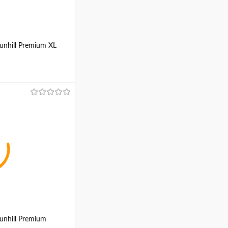
unhill Premium XL
ину
Сравнение
Махагон
р
unhill Premium