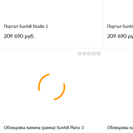
Портал Sunhill Studio 1
Портал Sunhil
209 690 руб.
209 690 ру
В корзину
Купить в 1 клик
Сравнение
Купить в 
В избранное
В избран
Порода дерева
Порода дерев
Дуб
Ироко
Ятоба
Махагон
Дуб
И
Вишня
Палисандр
Орех
Макассар
Вишня
Па
Облицовка камина (рамка) Sunhill Piano 3
Облицовка ка