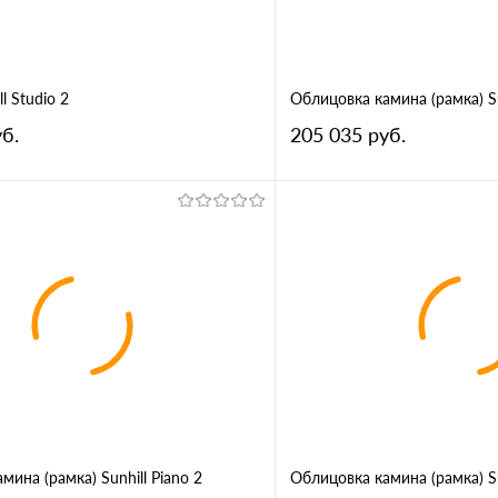
l Studio 2
Облицовка камина (рамка) S
б.
205 035 руб.
В корзину
В корз
1 клик
Сравнение
Купить в 1 клик
ное
В избранное
а
Порода дерева
роко
Ятоба
Махагон
Дуб
Ироко
Ятоба
лисандр
Орех
Макассар
Вишня
Орех
Макасса
мина (рамка) Sunhill Piano 2
Облицовка камина (рамка) S