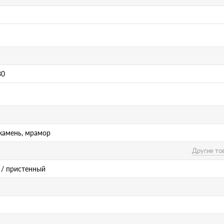
30
камень, мрамор
Другие то
/ пристенный