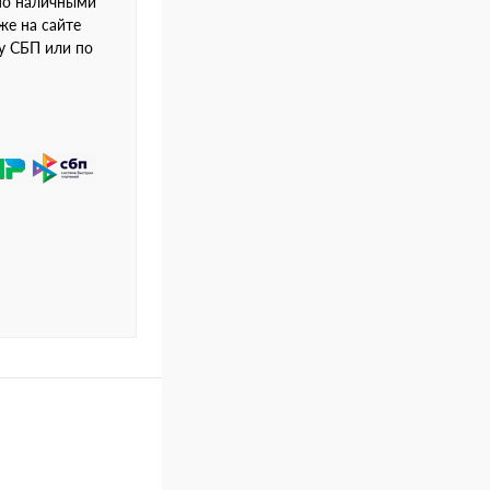
но наличными
же на сайте
му СБП или по