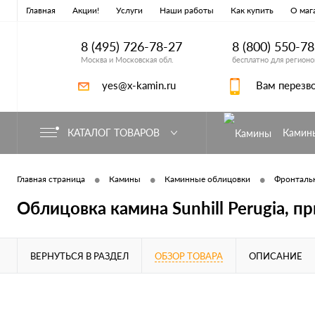
Главная
Акции!
Услуги
Наши работы
Как купить
О маг
8 (495) 726-78-27
8 (800) 550-7
Москва и Московская обл.
бесплатно для регионо
yes@x-kamin.ru
Вам перезв
КАТАЛОГ ТОВАРОВ
Камин
•
•
•
Главная страница
Камины
Каминные облицовки
Фронтальн
Облицовка камина Sunhill Perugia, п
ВЕРНУТЬСЯ В РАЗДЕЛ
ОБЗОР ТОВАРА
ОПИСАНИЕ