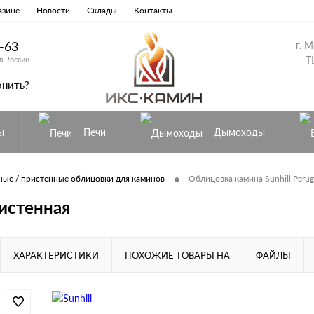
азине
Новости
Склады
Контакты
8-63
г. 
Т
в России
онить?
ы
Печи
Дымоходы
•
ые / пристенные облицовки для каминов
Облицовка камина Sunhill Perug
ристенная
ХАРАКТЕРИСТИКИ
ПОХОЖИЕ ТОВАРЫ НА
ФАЙЛЫ