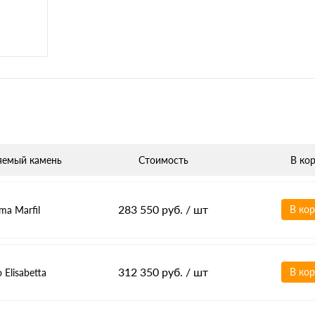
яемый камень
Стоимость
В ко
283 550 руб.
/ шт
В ко
ma Marfil
312 350 руб.
/ шт
В ко
o Elisabetta