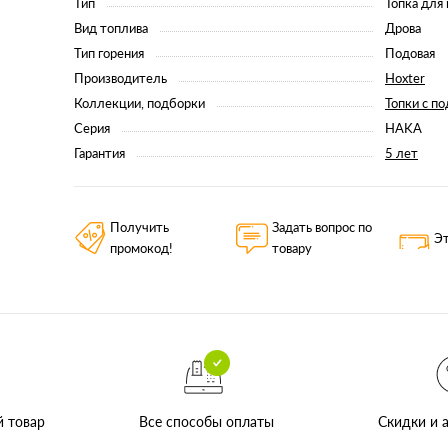
Тип
Топка для
Вид топлива
Дрова
Тип горения
Подовая
Производитель
Hoxter
Коллекции, подборки
Топки с п
Серия
HAKA
Гарантия
5 лет
Получить
Задать вопрос по
Эт
промокод!
товару
Все способы оплаты
й товар
Скидки и а