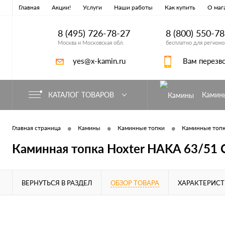
Главная
Акции!
Услуги
Наши работы
Как купить
О маг
8 (495) 726-78-27
8 (800) 550-7
Москва и Московская обл.
бесплатно для регионо
yes@x-kamin.ru
Вам перезв
КАТАЛОГ ТОВАРОВ
Камин
•
•
•
Главная страница
Камины
Каминные топки
Каминные топк
Каминная топка Hoxter HAKA 63/51 
ВЕРНУТЬСЯ В РАЗДЕЛ
ОБЗОР ТОВАРА
ХАРАКТЕРИС