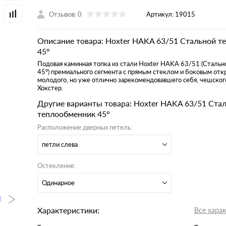
Отзывов: 0
Артикул:
19015
Описание товара: Hoxter HAKA 63/51 Стальной т
45°
Подовая каминная топка из стали
Hoxter HAKA 63/51 (Стальн
45°)
премиального сегмента с прямым стеклом и боковым отк
молодого, но уже отлично зарекомендовавшего себя, чешског
Хокстер.
Другие варианты товара: Hoxter HAKA 63/51 Ста
теплообменник 45°
Расположение дверных петель:
петли слева
Остекление:
Одинарное
Характеристики:
Все хара