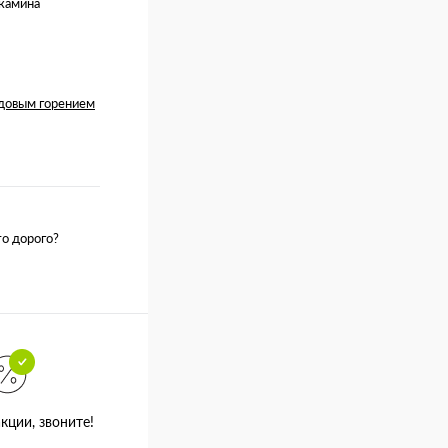
 камина
одовым горением
о дорого?
кции, звоните!