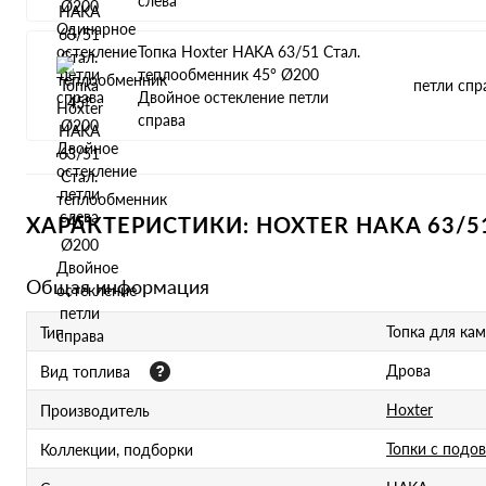
слева
Топка Hoxter HAKA 63/51 Стал.
теплообменник 45° Ø200
петли спр
Двойное остекление петли
справа
ХАРАКТЕРИСТИКИ: HOXTER HAKA 63/
Общая информация
Топка для ка
Тип
Дрова
Вид топлива
Hoxter
Производитель
Топки с подо
Коллекции, подборки