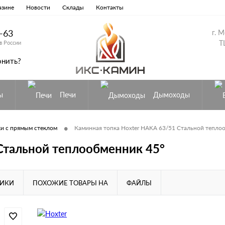
азине
Новости
Склады
Контакты
8-63
г. 
Т
в России
онить?
ы
Печи
Дымоходы
•
и с прямым стеклом
Каминная топка Hoxter HAKA 63/51 Стальной тепло
Стальной теплообменник 45°
ТИКИ
ПОХОЖИЕ ТОВАРЫ НА
ФАЙЛЫ