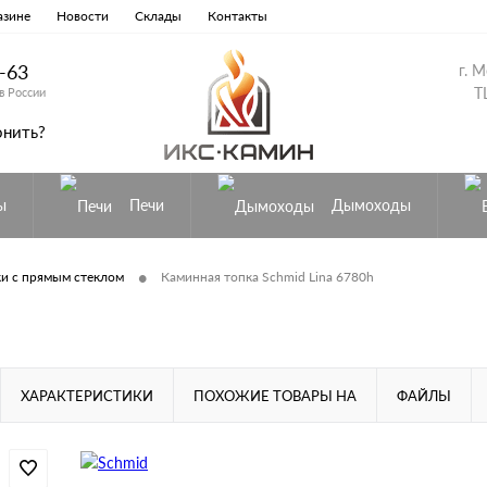
азине
Новости
Склады
Контакты
8-63
г. 
Т
в России
онить?
ы
Печи
Дымоходы
•
и с прямым стеклом
Каминная топка Schmid Lina 6780h
ХАРАКТЕРИСТИКИ
ПОХОЖИЕ ТОВАРЫ НА
ФАЙЛЫ