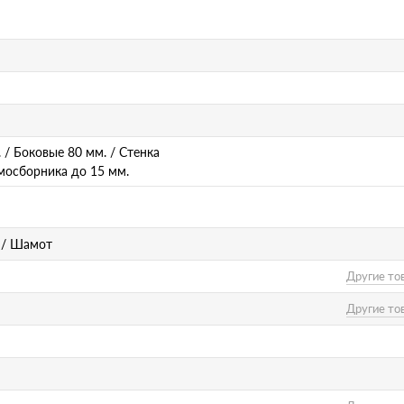
 / Боковые 80 мм. / Стенка
мосборника до 15 мм.
н / Шамот
Другие то
Другие то