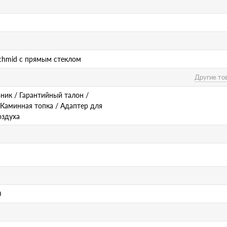
Schmid с прямым стеклом
Другие то
ник / Гарантийный талон /
 Каминная топка / Адаптер для
оздуха
0