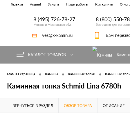
Главная
Акции!
Услуги
Наши работы
Как купить
О маг
8 (495) 726-78-27
8 (800) 550-7
Москва и Московская обл.
бесплатно для регионо
yes@x-kamin.ru
Вам перезв
КАТАЛОГ ТОВАРОВ
Камин
•
•
•
Главная страница
Камины
Каминные топки
Каминные топк
Каминная топка Schmid Lina 6780h
ВЕРНУТЬСЯ В РАЗДЕЛ
ОБЗОР ТОВАРА
ОПИСАНИЕ