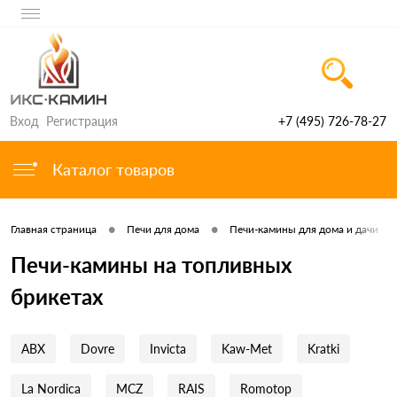
Вход
Регистрация
+7 (495) 726-78-27
Каталог товаров
•
•
Главная страница
Печи для дома
Печи-камины для дома и дачи
Печи-камины на топливных
брикетах
ABX
Dovre
Invicta
Kaw-Met
Kratki
La Nordica
MCZ
RAIS
Romotop