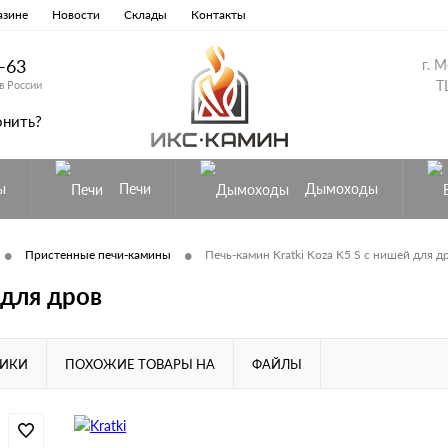
азине
Новости
Склады
Контакты
8-63
г. 
Т
в России
онить?
ы
Печи
Дымоходы
•
•
Пристенные печи-камины
Печь-камин Kratki Koza K5 S с нишей для д
 для дров
ТИКИ
ПОХОЖИЕ ТОВАРЫ НА
ФАЙЛЫ