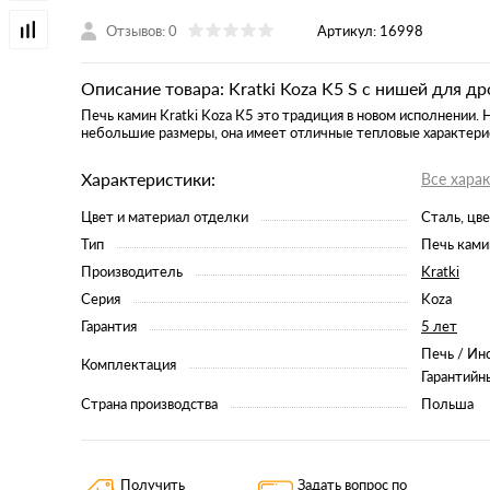
Отзывов: 0
Артикул:
16998
Описание товара: Kratki Koza K5 S с нишей для др
Печь камин Kratki Koza К5 это традиция в новом исполнении. 
небольшие размеры, она имеет отличные тепловые характери
Характеристики:
Все хара
Цвет и материал отделки
Сталь, цв
Тип
Печь ками
Производитель
Kratki
Серия
Koza
Гарантия
5 лет
Печь / Ин
Комплектация
Гарантийн
Страна производства
Польша
Получить
Задать вопрос по