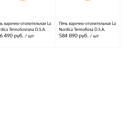
чь варочно-отопительная La
Печь варочно-отопительная La
dica TermoSovrana D.S.A.
Nordica TermoRosa D.S.A.
6 490 руб.
584 890 руб.
/ шт
/ шт
В корзину
В корзину
Купить в 1
К
Купить в 1
К
ик
сравнению
клик
сравнению
В избранное
В избранное
ет
Цвет