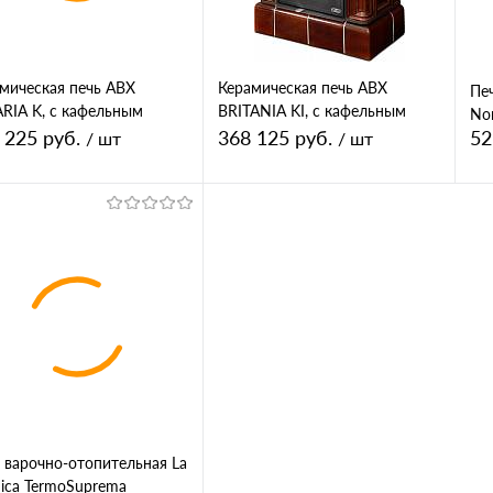
т
Цвет
мическая печь ABX
Керамическая печь ABX
Пе
RIA K, с кафельным
BRITANIA KI, с кафельным
Nor
лем, с теплообменником
цоколем, с теплообменником,
 225 руб.
368 125 руб.
52
/ шт
/ шт
с допуском воздуха
В корзину
В корзину
упить в 1
К
Купить в 1
К
сравнению
клик
сравнению
кл
 избранное
В избранное
т
Цвет
Цв
ак
ахорн
 варочно-отопительная La
ica TermoSuprema