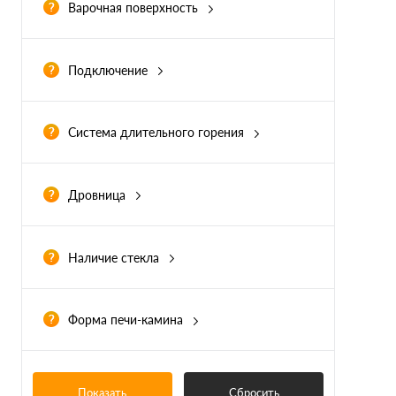
Варочная поверхность
Есть
(4)
Нет
(2)
Подключение
Верхнее
(13)
Заднее
(5)
Система длительного горения
Верхнее/Заднее
(0)
Есть
(11)
Дровница
Есть
(5)
Наличие стекла
Со стеклом
(13)
Три стекла
(1)
Форма печи-камина
Овальная
(1)
Прямоугольная
(12)
Показать
Сбросить