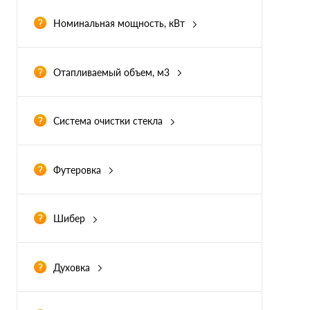
Нет
(5)
Номинальная мощность, кВт
Отапливаемый объем, м3
Система очистки стекла
Есть
(11)
Футеровка
Вермикулит
(0)
Есть
(9)
Шибер
Нет
(2)
Нет
(2)
Духовка
Есть
(4)