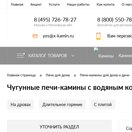
Главная
Акции!
Услуги
Наши работы
Как купить
О маг
8 (495) 726-78-27
8 (800) 550-7
Москва и Московская обл.
бесплатно для регионо
yes@x-kamin.ru
Вам перезв
КАТАЛОГ ТОВАРОВ
Камин
•
•
Главная страница
Печи для дома
Печи-камины для дома и дачи
Чугунные печи-камины с водяным к
На дровах
Длительное горение
С плитой
УТОЧНИТЬ РАЗДЕЛ
Со