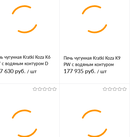
Купить в 1
К
Купить в 1
К
ик
сравнению
клик
сравнению
В избранное
В избранное
ет
Цвет
ь чугунная Kratki Koza K6
Печь чугунная Kratki Koza K9
 с водяным контуром D
PW с водяным контуром
0
7 630 руб.
177 935 руб.
/ шт
/ шт
В корзину
В корзину
Купить в 1
К
Купить в 1
К
ик
сравнению
клик
сравнению
В избранное
В избранное