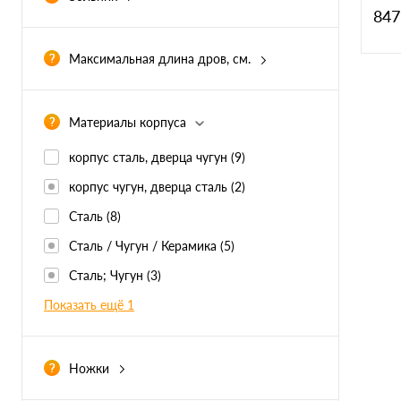
Comp
847
Есть
(11)
Максимальная длина дров, см.
Материалы корпуса
К
клик
корпус сталь, дверца чугун
(9)
В
корпус чугун, дверца сталь
(2)
Цве
Сталь
(8)
Сталь / Чугун / Керамика
(5)
Сталь; Чугун
(3)
Показать ещё 1
Ножки
Есть
(6)