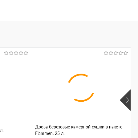
В
Дрова березовые камерной сушки в пакете
С
л.
Flammen, 25 л.
F