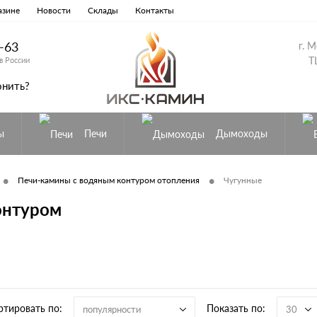
азине
Новости
Склады
Контакты
8-63
г. 
Т
в России
онить?
ы
Печи
Дымоходы
•
•
Печи-камины с водяным контуром отопления
Чугунные
онтуром
ртировать по:
Показать по:
популярности
30