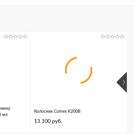
амина
Б
Колосник Comex K200B
0 мл
1
13 100 руб.
Ц