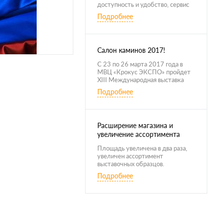
доступность и удобство, сервис
ориентированный на клиента!
Подробнее
Салон каминов 2017!
С 23 по 26 марта 2017 года в
МВЦ «Крокус ЭКСПО» пройдет
XIII Международная выставка
«Салон Каминов»
Подробнее
Расширение магазина и
увеличение ассортимента
Площадь увеличена в два раза,
увеличен ассортимент
выставочных образцов.
Представлено более чем 40
Подробнее
брендов.