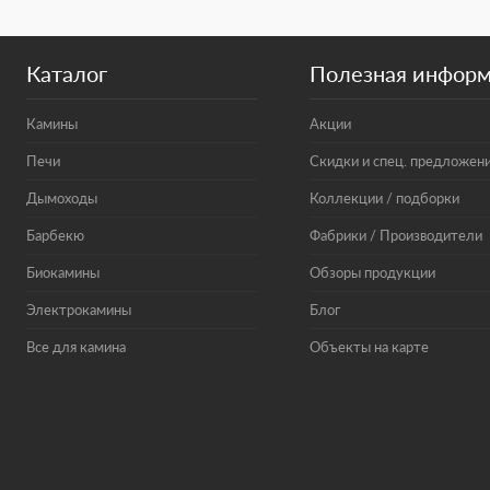
Каталог
Полезная инфор
Камины
Акции
Печи
Скидки и спец. предложен
Дымоходы
Коллекции / подборки
Барбекю
Фабрики / Производители
Биокамины
Обзоры продукции
Электрокамины
Блог
Все для камина
Объекты на карте