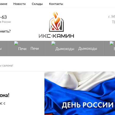
азине
Новости
Склады
Контакты
8-63
г. 
Т
в России
онить?
ы
Печи
Дымоходы
ы салона!
она!
с с