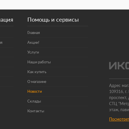
мация
Помощь и сервисы
Главная
ия
Акции!
Услуги
Наши работы
Как купить
О магазине
Адрес маг
Новости
109316, г
проспект, 
Склады
СТЦ "Метр
этаж, пав
Контакты
Посмотрет