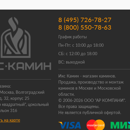
8 (495) 726-78-27
8 (800) 550-78-63
График работы
Пн-Пт: с 10:00 до 18:00
СБ: с 12:00 до 18:00
ВС: выходной
Икс Камин - магазин каминов.
Продажа, производство и монтаж
азина:
каминов в Москве и Московской
. Москва, Волгоградский
области.
д. 32, корпус 25
© 2006-2026 ООО "АР КОМПАНИ".
 квадратный", цокольный
Все права защищены.
ильон 316
Не является публичной офертой.
ь на карте