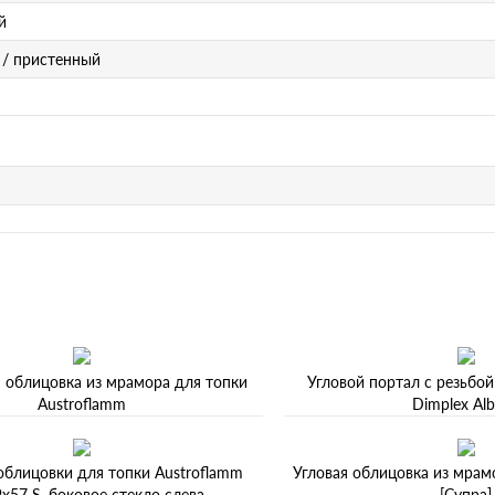
й
/ пристенный
 облицовка из мрамора для топки
Угловой портал с резьбой
Austroflamm
Dimplex Al
облицовки для топки Austroflamm
Угловая облицовка из мрам
x57 S, боковое стекло слева
[Супра]