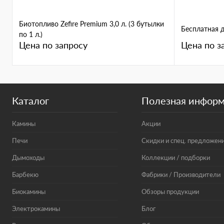
Биотопливо Zefire Premium 3,0 л. (3 бутылки
Бесплатная 
по 1 л.)
Цена по запросу
Цена по з
Каталог
Полезная инфор
Камины
Акции
Печи
Скидки и спец. предложен
Дымоходы
Коллекции / подборки
Барбекю
Фабрики / Производители
Биокамины
Обзоры продукции
Электрокамины
Блог