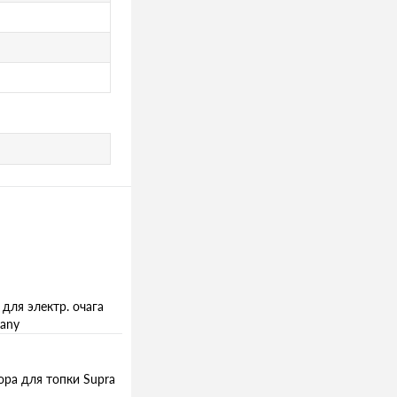
 для электр. очага
bany
ора для топки Supra