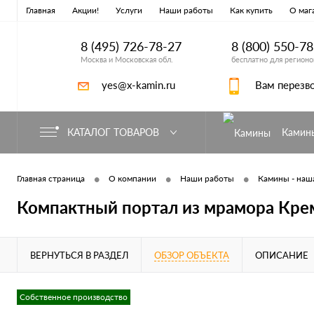
Главная
Акции!
Услуги
Наши работы
Как купить
О маг
8 (495) 726-78-27
8 (800) 550-7
Москва и Московская обл.
бесплатно для регионо
yes@x-kamin.ru
Вам перезв
КАТАЛОГ ТОВАРОВ
Камин
•
•
•
Главная страница
О компании
Наши работы
Камины - наша
Компактный портал из мрамора Кр
ВЕРНУТЬСЯ В РАЗДЕЛ
ОБЗОР ОБЪЕКТА
ОПИСАНИЕ
Собственное производство