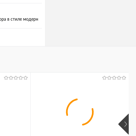
ора в стиле модерн
В