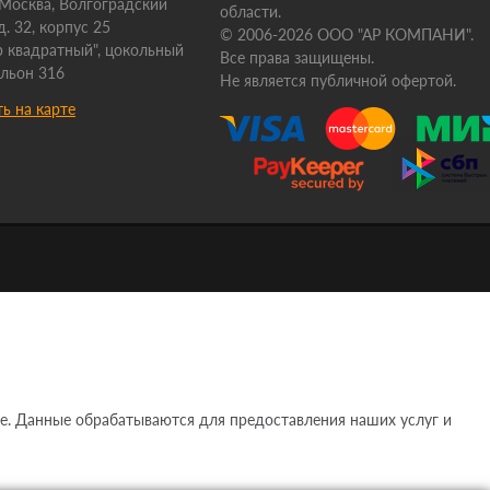
. Москва, Волгоградский
области.
д. 32, корпус 25
© 2006-2026 ООО "АР КОМПАНИ".
 квадратный", цокольный
Все права защищены.
ильон 316
Не является публичной офертой.
ь на карте
e. Данные обрабатываются для предоставления наших услуг и