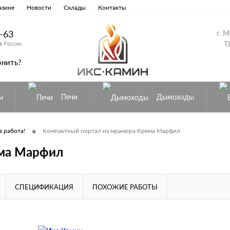
азине
Новости
Склады
Контакты
8-63
г. 
Т
в России
онить?
ы
Печи
Дымоходы
•
 работа!
Компактный портал из мрамора Крема Марфил
ема Марфил
СПЕЦИФИКАЦИЯ
ПОХОЖИЕ РАБОТЫ