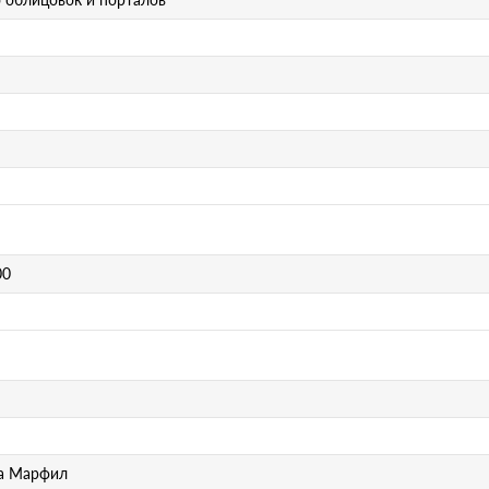
00
а Марфил