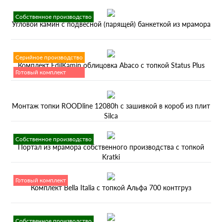
Собственное производство
Угловой камин с подвесной (парящей) банкеткой из мрамора
Серийное производство
Комплект EdilKamin облицовка Abaco с топкой Status Plus
Готовый комплект
Монтаж топки ROODline 12080h с зашивкой в короб из плит
Silca
Собственное производство
Портал из мрамора собственного производства с топкой
Kratki
Готовый комплект
Комплект Bella Italia с топкой Альфа 700 контгруз
Собственное производство