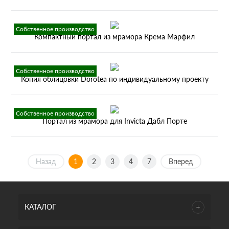
Собственное производство
Компактный портал из мрамора Крема Марфил
Собственное производство
Копия облицовки Dorotea по индивидуальному проекту
Собственное производство
Портал из мрамора для Invicta Дабл Порте
Назад
1
2
3
4
7
Вперед
КАТАЛОГ