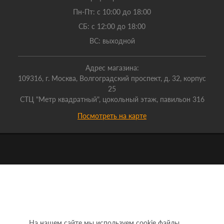
Пн-Пт: с 10:00 до 18:00
СБ: с 12:00 до 18:00
ВС: выходной
Адрес магазина:
109316, г. Москва, Волгоградский проспект, д. 32, корпус
25
СТЦ "Метр квадратный", цокольный этаж, павильон 316
Посмотреть на карте
На нашем сайте мы используем cookie файлы.