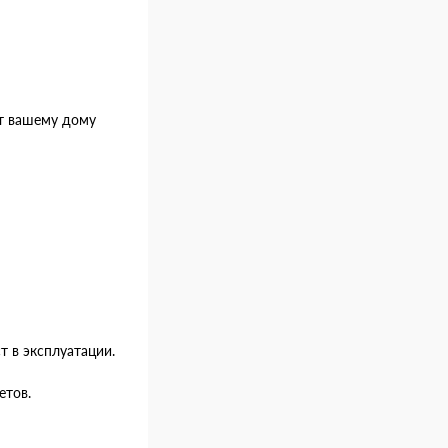
ст вашему дому
 в эксплуатации.
етов.