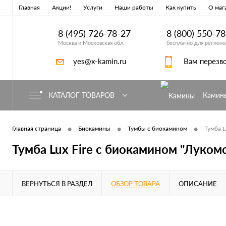
Главная
Акции!
Услуги
Наши работы
Как купить
О маг
8 (495) 726-78-27
8 (800) 550-7
Москва и Московская обл.
бесплатно для регионо
yes@x-kamin.ru
Вам перезв
КАТАЛОГ ТОВАРОВ
Камин
•
•
•
Главная страница
Биокамины
Тумбы с биокамином
Тумба L
Тумба Lux Fire с биокамином "Луком
ВЕРНУТЬСЯ В РАЗДЕЛ
ОБЗОР ТОВАРА
ОПИСАНИЕ