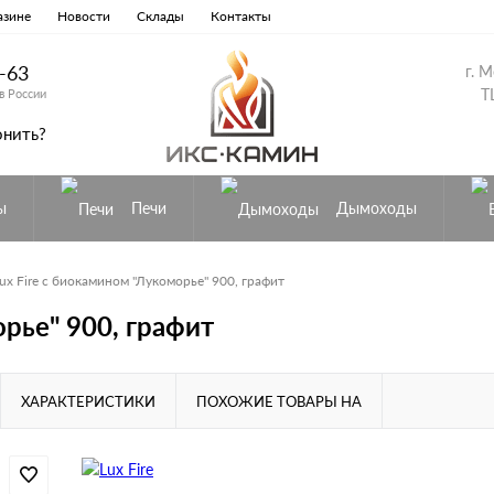
азине
Новости
Склады
Контакты
8-63
г. 
Т
в России
онить?
ы
Печи
Дымоходы
ux Fire с биокамином "Лукоморье" 900, графит
орье" 900, графит
ХАРАКТЕРИСТИКИ
ПОХОЖИЕ ТОВАРЫ НА