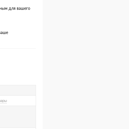
сным для вашего
ваше
вары