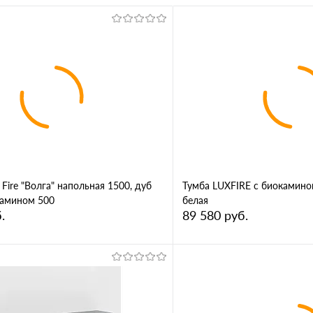
 Fire "Волга" напольная 1500, дуб
Тумба LUXFIRE с биокамино
камином 500
белая
.
89 580 руб.
В корзину
В корз
1 клик
Сравнение
Купить в 1 клик