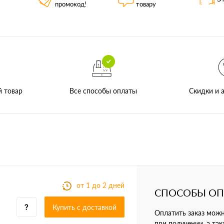
промокод!
товару
Все способы оплаты
й товар
Скидки и а
от 1 до 2 дней
СПОСОБЫ О
Купить c доставкой
Оплатить заказ мож
при получении, а так