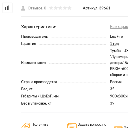
Отзывов: 0
Артикул:
39661
Характеристики:
Все хара
Производитель
Lux Fire
Гарантия
1 год
Тумба LUX
"Лукоморь
Комплектация
декора/ Б
ВБКМ-600/
сборке и 
Страна производства
Россия
Вес, кг
35
Габариты / ШхВхГ, мм.
900х800х
Вес в упаковке, кг
39
Получить
Задать вопрос по
Эт