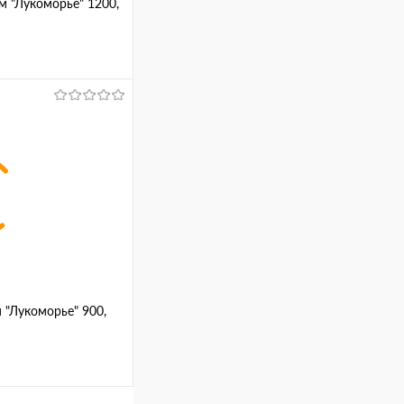
м "Лукоморье" 1200,
ину
Сравнение
м "Лукоморье" 900,