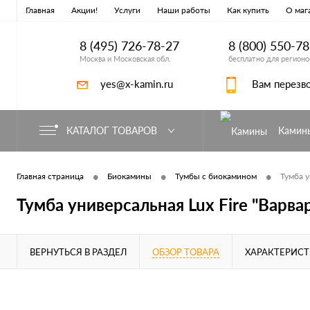
Главная
Акции!
Услуги
Наши работы
Как купить
О маг
8 (495) 726-78-27
8 (800) 550-7
Москва и Московская обл.
бесплатно для регионо
yes@x-kamin.ru
Вам перезв
КАТАЛОГ ТОВАРОВ
Камин
•
•
•
Главная страница
Биокамины
Тумбы с биокамином
Тумба у
Тумба универсальная Lux Fire "Варва
ВЕРНУТЬСЯ В РАЗДЕЛ
ОБЗОР ТОВАРА
ХАРАКТЕРИС