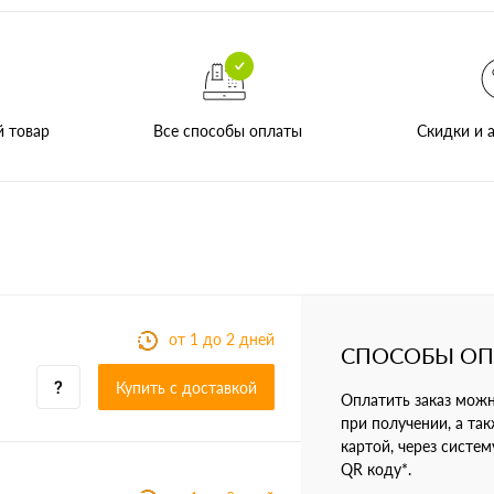
Все способы оплаты
й товар
Скидки и а
от 1 до 2 дней
СПОСОБЫ О
Купить c доставкой
Оплатить заказ мож
при получении, а так
картой, через систе
QR коду*.