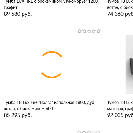
Тумба LUXFIRE с биокамином "Лукоморье" 1200,
Тумба ТВ Lux
графит
вотан, с био
89 580 руб.
74 360 руб
В корзину
Купить в 1 клик
Сравнение
Купить в 
В избранное
В избран
Тумба ТВ Lux Fire "Волга" напольная 1800, дуб
Тумба ТВ Lux
вотан, с биокамином 600
матовая, гра
85 295 руб.
92 035 руб