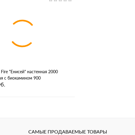
В корзину
В корз
1 клик
Сравнение
Купить в 1 клик
ное
В избранное
 Fire "Енисей" настенная 2000
ая с биокамином 900
б.
В корзину
1 клик
Сравнение
САМЫЕ ПРОДАВАЕМЫЕ ТОВАРЫ
ное