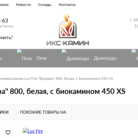
азине
Новости
Склады
Контакты
8-63
г. 
Т
в России
онить?
ы
Печи
Дымоходы
ниверсальная Lux Fire "Варвара" 800, белая, с биокамином 450 XS
ра" 800, белая, с биокамином 450 XS
ТИКИ
ПОХОЖИЕ ТОВАРЫ НА