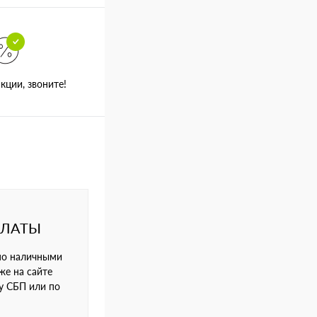
кции, звоните!
ПЛАТЫ
но наличными
же на сайте
му СБП или по