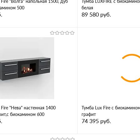
 Fire "Волга" напольная 1500, дуб
Тумба LUXFIRE с биокамино
камином 500
белая
.
89 580 руб.
В корзину
В корз
1 клик
Сравнение
Купить в 1 клик
ное
В избранное
 Fire "Нева" настенная 1400
Тумба Lux Fire с биокамино
фит,с биокамином 600
графит
.
74 395 руб.