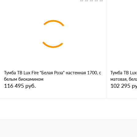
В корзину
Купить в 1 клик
Сравнение
Купить в 
В избранное
В избран
Тумба ТВ Lux Fire "Белая Роза" настенная 1700, с
Тумба ТВ Lux
белым биокамином
матовая, бел
116 495 руб.
102 295 ру
В корзину
Купить в 1 клик
Сравнение
Купить в 
В избранное
В избран