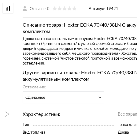
Отзывов: 0
Артикул:
19421
Описание товара: Hoxter ECKA 70/40/38LN С акк
комплектом
Дровяная топка со стальным корпусом
Hoxter ECKA 70/40/38
комплект)
/premium сегмент/ с угловой формой стекла и бок
двери (подкладывание дров и чистка стекла) от молодого, но 
зарекомендовавшего себя, чешского производителя - Хокстер.
горением, системой "чистое стекло", приточкой и возможность
остекления.
Другие варианты товара: Hoxter ECKA 70/40/38L
аккумулятивным комплектом
Остекление:
Одинарное
Характеристики:
Все хара
Тип
Топка для
Вид топлива
Дрова