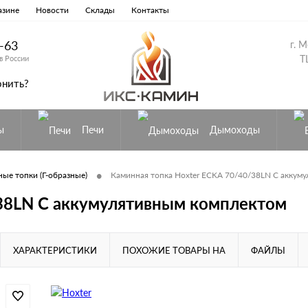
азине
Новости
Склады
Контакты
8-63
г. 
Т
в России
онить?
ы
Печи
Дымоходы
•
ые топки (Г-образные)
Каминная топка Hoxter ECKA 70/40/38LN С аккум
/38LN С аккумулятивным комплектом
ХАРАКТЕРИСТИКИ
ПОХОЖИЕ ТОВАРЫ НА
ФАЙЛЫ