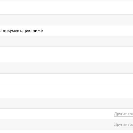
ю документацию ниже
Другие то
Другие то