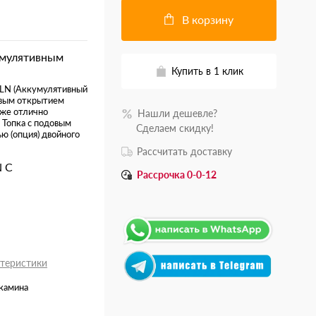
В корзину
умулятивным
Купить в 1 клик
LN (Аккумулятивный
овым открытием
уже отлично
Нашли дешевле?
 Топка с подовым
.......
Сделаем скидку!
ю (опция) двойного
Рассчитать доставку
N С
Рассрочка 0-0-12
ктеристики
 камина