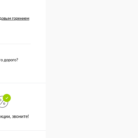
одовым горением
о дорого?
кции, звоните!