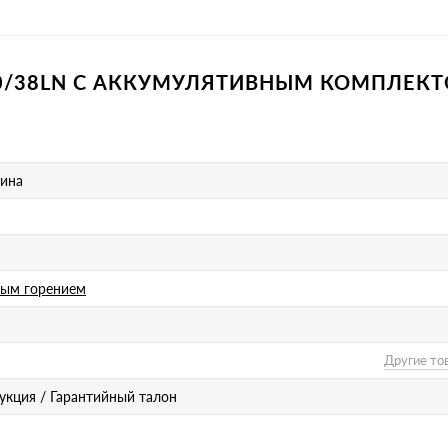
/40/38LN С АККУМУЛЯТИВНЫМ КОМПЛЕК
мина
вым горением
Другие то
рукция / Гарантийный талон