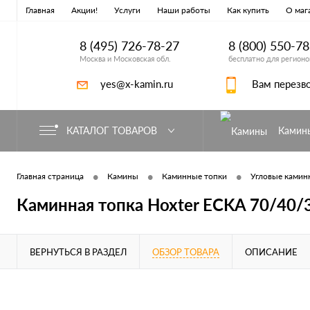
Главная
Акции!
Услуги
Наши работы
Как купить
О маг
8 (495) 726-78-27
8 (800) 550-7
Москва и Московская обл.
бесплатно для регионо
yes@x-kamin.ru
Вам перезв
КАТАЛОГ ТОВАРОВ
Камин
•
•
•
Главная страница
Камины
Каминные топки
Угловые каминн
Каминная топка Hoxter ECKA 70/40
ВЕРНУТЬСЯ В РАЗДЕЛ
ОБЗОР ТОВАРА
ОПИСАНИЕ