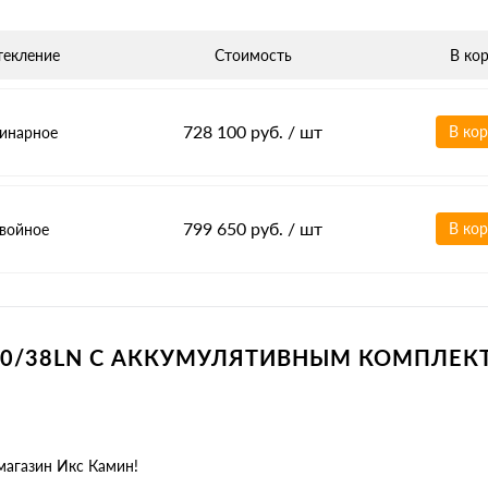
текление
Стоимость
В ко
728 100 руб.
/ шт
В ко
инарное
799 650 руб.
/ шт
В ко
войное
/40/38LN С АККУМУЛЯТИВНЫМ КОМПЛЕ
магазин Икс Камин!